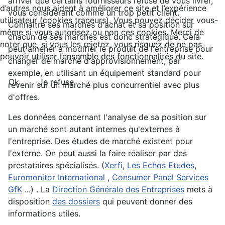
arriver que certains fournisseurs refuse de vous livrer,
d’autres nous aident à améliorer ce site et l’expérience
vous considérant comme un trop petit client.
utilisateur (cookies traceurs). Vous pouvez décider vous-
Connaitre ses marchés d'achat et sa position sur
même si vous autorisez ou non ces cookies. Merci de
chacun de ses marchés est donc stratégique. Cela
noter que, si vous les rejetez, vous risquez de ne pas
peut amener à modifier le produit de l'entreprise pour
pouvoir utiliser l’ensemble des fonctionnalités du site.
changer de marché d'approvisionnement, par
exemple, en utilisant un équipement standard pour
Ok
Je refuse
revenir sur un marché plus concurrentiel avec plus
d'offres.
Les données concernant l'analyse de sa position sur
un marché sont autant internes qu'externes à
l'entreprise. Des études de marché existent pour
l'externe. On peut aussi la faire réaliser par des
prestataires spécialisés. (
Xerfi
,
Les Echos Etudes
,
Euromonitor International
,
Consumer Panel Services
GfK
...) . La
Direction Générale des Entreprises
mets à
disposition
des dossiers
qui peuvent donner des
informations utiles.