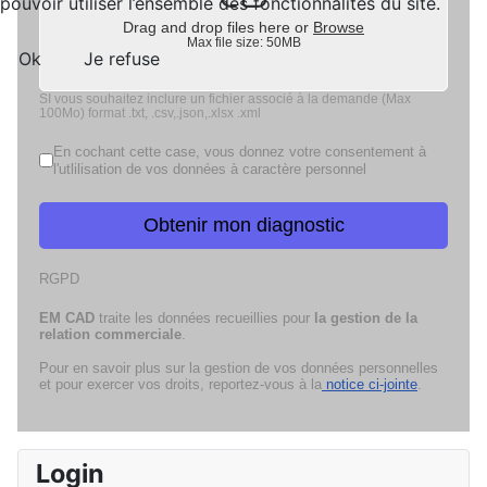
pouvoir utiliser l’ensemble des fonctionnalités du site.
Drag and drop files here or
Browse
Max file size: 50MB
Ok
Je refuse
SI vous souhaitez inclure un fichier associé à la demande (Max
100Mo) format .txt, .csv,.json,.xlsx .xml
En cochant cette case, vous donnez votre consentement à
l'utlilisation de vos données à caractère personnel
Obtenir mon diagnostic
RGPD
EM CAD
traite les données recueillies pour
la gestion de la
relation commerciale
.
Pour en savoir plus sur la gestion de vos données personnelles
et pour exercer vos droits, reportez-vous à la
notice ci-jointe
.
Login