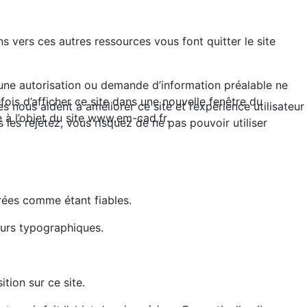
ns vers ces autres ressources vous font quitter le site
ucune autorisation ou demande d’information préalable ne
tefois d’afficher ce site dans une nouvelle fenêtre du
 nous aident à améliorer ce site et l’expérience utilisateur
 à l’objet du site www.em-cad.fr.
es rejetez, vous risquez de ne pas pouvoir utiliser
rées comme étant fiables.
eurs typographiques.
tion sur ce site.