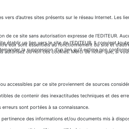
 vers d’autres sites présents sur le réseau Internet. Les lie
ation de ce site sans autorisation expresse de l’EDITEUR. A
ite établir un lien vers le site de l’EDITEUR. Il convient tou
tre eux sont essentiels au fonctionnement du site et d’autres
demander la suppression d’un lien qu’il estime non conforme
autorisez ou non ces cookies. Merci de noter que, si vous l
/ou accessibles par ce site proviennent de sources considé
tibles de contenir des inexactitudes techniques et des err
s erreurs sont portées à sa connaissance.
a pertinence des informations et/ou documents mis à disposi