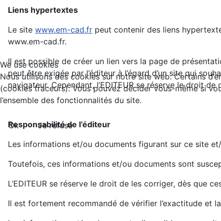
Liens hypertextes
Le site
www.em-cad.fr
peut contenir des liens hypertextes
www.em-cad.fr.
Il est possible de créer un lien vers la page de présent
We use cookies
peut être exigée par l’éditeur à l’égard d’un site qui souha
Nous utilisons des cookies sur notre site web. Certains d’en
navigateur. Cependant, l’EDITEUR se réserve le droit de 
(cookies traceurs). Vous pouvez décider vous-même si vous 
l’ensemble des fonctionnalités du site.
Responsabilité de l’éditeur
Ok
Je refuse
Les informations et/ou documents figurant sur ce site et
Toutefois, ces informations et/ou documents sont suscep
L’EDITEUR se réserve le droit de les corriger, dès que ce
Il est fortement recommandé de vérifier l’exactitude et l